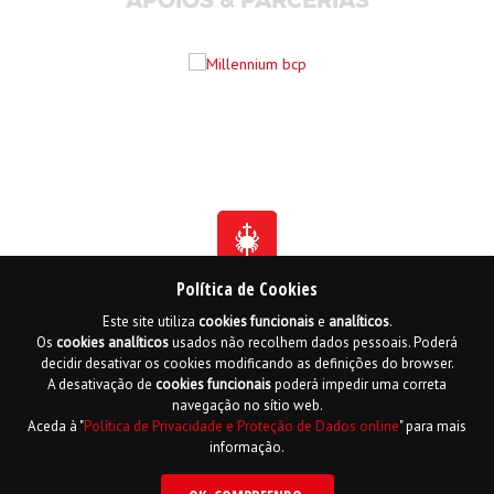
APOIOS & PARCERIAS
Política de Cookies
Este site utiliza
cookies
funcionais
e
analíticos
.
Fundada em 1941
Os
cookies
analíticos
usados não recolhem dados pessoais. Poderá
Membro Honorário da Ordem de Benemerência - 1966
Membro Honorário da Ordem de Cristo - 2006
decidir desativar os cookies modificando as definições do browser.
Ordem do Infante D. Henrique - 2016
A desativação de
cookies
funcionais
poderá impedir uma correta
navegação no sítio web.
Contactos
Livro de reclamações online
Mapa do Site
Aceda à "
Política de Privacidade e Proteção de Dados online
" para mais
Política de Privacidade e Proteção de Dados
English
informação.
Copyright LPCC 2015 Desenvolvido por
Hi INTERACTIVE
| Serviço de alojamento
por
PTisp