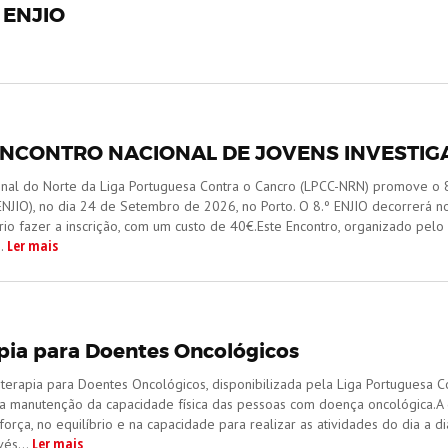
o ENJIO
 ENCONTRO NACIONAL DE JOVENS INVESTI
egional do Norte da Liga Portuguesa Contra o Cancro (LPCC-NRN) promo
NJIO), no dia 24 de Setembro de 2026, no Porto. O 8.º ENJIO decorrerá no
rio fazer a inscrição, com um custo de 40€.Este Encontro, organizado pel
Ler mais
.
apia para Doentes Oncológicos
terapia para Doentes Oncológicos, disponibilizada pela Liga Portuguesa C
a manutenção da capacidade física das pessoas com doença oncológica.A
força, no equilíbrio e na capacidade para realizar as atividades do dia a d
Ler mais
vés...