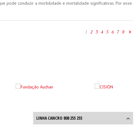
 pode conduzir a morbilidade e mortalidade significativas. Por esse
1
2
3
4
5
6
7
8
LINHA CANCRO 808 255 255
Linha Cancro