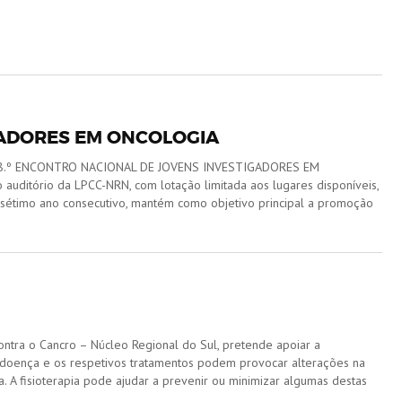
GADORES EM ONCOLOGIA
ve o 8.º ENCONTRO NACIONAL DE JOVENS INVESTIGADORES EM
 auditório da LPCC-NRN, com lotação limitada aos lugares disponíveis,
o sétimo ano consecutivo, mantém como objetivo principal a promoção
ontra o Cancro – Núcleo Regional do Sul, pretende apoiar a
 doença e os respetivos tratamentos podem provocar alterações na
ia. A fisioterapia pode ajudar a prevenir ou minimizar algumas destas