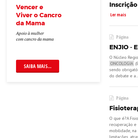
Inscriçã
Vencer e
Viver o Cancro
Ler mais
da Mama
Apoio à mulher
Página
com cancro da mama
ENJIO -
​​​​O Núcleo R
ONCOLOGIA
(E
SAIBA MAIS...
sendo obrigató
do debate e a..
Página
Fisioter
O que é?A Fisio
recuperação e 
mobilidade, na 
limitações, atra