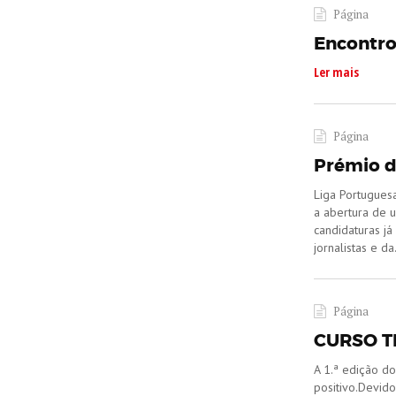
Página
Encontro
Ler mais
Página
Prémio d
Liga Portugues
a abertura de u
candidaturas j
jornalistas e da.
Página
CURSO T
​A 1.ª edição 
positivo.Devido