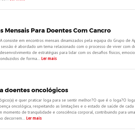
s Mensais Para Doentes Com Cancro
A consiste em encontros mensais dinamizados pela equipa do Grupo de Ap
 sessão é abordado um tema relacionado com o processo de viver com d
desenvolvimento de estratégias para lidar com os desafios físicos, emoci
Ler mais
conduzidos de forma...
a doentes oncológicos
gico(a) e quer praticar Ioga para se sentir melhor?O que é o Ioga?O Ioga
ença oncológica, respeitando as limitações e o estado de saúde de cada 
m momento de tranquilidade e consciência corporal, contribuindo para u
Ler mais
mo decorrem...