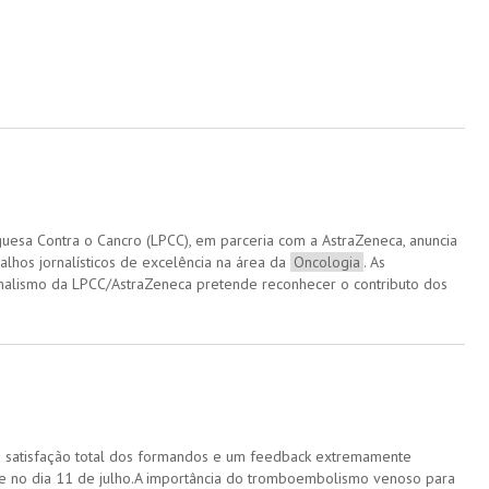
uesa Contra o Cancro (LPCC), em parceria com a AstraZeneca, anuncia
alhos jornalísticos de excelência na área da
Oncologia
. As
rnalismo da LPCC/AstraZeneca pretende reconhecer o contributo dos
 a satisfação total dos formandos e um feedback extremamente
o-se no dia 11 de julho.A importância do tromboembolismo venoso para