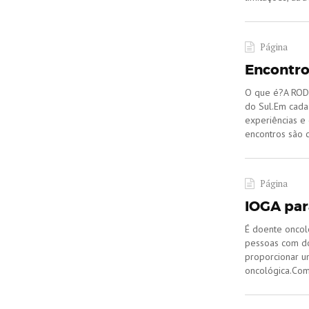
Página
Encontro
​O que é?A ROD
do Sul.Em cada
experiências e 
encontros são 
Página
IOGA par
É doente oncoló
pessoas com do
proporcionar u
oncológica.​Co