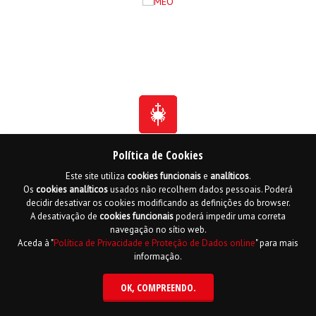
Política de Cookies
Fundada em 1941
Este site utiliza
cookies
funcionais
e
analíticos
.
Membro Honorário da Ordem de Benemerência - 1966
Os
cookies
analíticos
usados não recolhem dados pessoais. Poderá
Membro Honorário da Ordem de Cristo - 2006
Ordem do Infante D. Henrique - 2016
decidir desativar os cookies modificando as definições do browser.
A desativação de
cookies
funcionais
poderá impedir uma correta
Contactos
Livro de reclamações online
Mapa do Site
navegação no sítio web.
Política de Privacidade e Proteção de Dados
English
Aceda à "
Política de Privacidade e Proteção de Dados online
" para mais
informação.
Copyright LPCC 2015 Desenvolvido por
Hi INTERACTIVE
| Serviço de alojamento
por
PTisp
OK
, COMPREENDO.