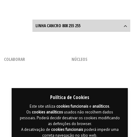
LINHA CANCRO 808 255 255
Linha Cancro
808 255 255
COLABORAR
NÚCLEOS
Entre o que diz e o que sente
a
Linha Cancro
ajuda-o em
Como Voluntário
Regional dos Açores
todas as questões.
Com uma Chamada
Regional do Centro
Através de Parcerias
Regional da Madeira
Seg. a Sexta, das 9h às 18h
(dias úteis)
Consignação de 0,5% do IRS
Regional do Norte
Política de Cookies
Regional do Sul
Este site utiliza
cookies
funcionais
e
analíticos
.
Os
cookies
analíticos
usados não recolhem dados
pessoais. Poderá decidir desativar os cookies modificando
as definições do browser.
A desativação de
cookies
funcionais
poderá impedir uma
correta navegação no sítio web.