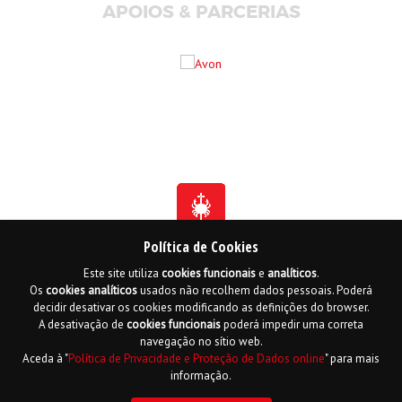
APOIOS & PARCERIAS
Política de Cookies
Este site utiliza
cookies
funcionais
e
analíticos
.
Fundada em 1941
Os
cookies
analíticos
usados não recolhem dados pessoais. Poderá
Membro Honorário da Ordem de Benemerência - 1966
Membro Honorário da Ordem de Cristo - 2006
decidir desativar os cookies modificando as definições do browser.
Ordem do Infante D. Henrique - 2016
A desativação de
cookies
funcionais
poderá impedir uma correta
navegação no sítio web.
Contactos
Livro de reclamações online
Mapa do Site
Aceda à "
Política de Privacidade e Proteção de Dados online
" para mais
Política de Privacidade e Proteção de Dados
English
informação.
Copyright LPCC 2015 Desenvolvido por
Hi INTERACTIVE
| Serviço de alojamento