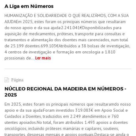
A Liga em Números
HUMANIZAÇÃO E SOLIDARIEDADE O QUE REALIZÁMOS, COM A SUA
AJUDA​​Em 2025, estes foram os principais números que resultaram
do nosso apoio e da sua ajuda:2.241.041€Disponibilizados para
aquisição de medicamentos, próteses, transporte para consultas e
tratamentos e alimentação dos doentes mais carenciados, num total
de 25.199 doentes.699.103€Atribuídos a 38 bolsas de investigação,
4 centros de investigação e formação em oncologia a 1.810
Ler mais
prossionais de...
Página
NÚCLEO REGIONAL DA MADEIRA EM NÚMEROS -
2025
​Em 2025, estes foram os principais números que resultaramdo nosso
apoio e da sua ajuda:Foram investidos 319.083€ em Apoio Social e
Cuidados a Doentes, traduzidos em 2.249 atendimentos e 760
utentes apoiados.No total, foram atribuídos 1.493 apoios a doentes
oncológicos, incluindo próteses mamárias e capilares, soutiens,
transportes, despesas mensais e apoios pontuais.Destaca-se ainda o