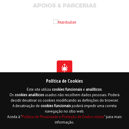
APOIOS & PARCERIAS
Política de Cookies
Este site utiliza
cookies
funcionais
e
analíticos
.
Fundada em 1941
Os
cookies
analíticos
usados não recolhem dados pessoais. Poderá
Membro Honorário da Ordem de Benemerência - 1966
Membro Honorário da Ordem de Cristo - 2006
decidir desativar os cookies modificando as definições do browser.
Ordem do Infante D. Henrique - 2016
A desativação de
cookies
funcionais
poderá impedir uma correta
navegação no sítio web.
Contactos
Livro de reclamações online
Mapa do Site
Aceda à "
Política de Privacidade e Proteção de Dados online
" para mais
Política de Privacidade e Proteção de Dados
English
informação.
Copyright LPCC 2015 Desenvolvido por
Hi INTERACTIVE
| Serviço de alojamento