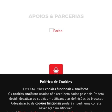
APOIOS & PARCERIAS
Política de Cookies
Este site utiliza
cookies
funcionais
e
analíticos
.
Fundada em 1941
Os
cookies
analíticos
usados não recolhem dados pessoais. Poderá
Membro Honorário da Ordem de Benemerência - 1966
Membro Honorário da Ordem de Cristo - 2006
decidir desativar os cookies modificando as definições do browser.
Ordem do Infante D. Henrique - 2016
A desativação de
cookies
funcionais
poderá impedir uma correta
navegação no sítio web.
Contactos
Livro de reclamações online
Mapa do Site