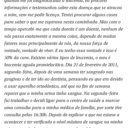
quando me foi diagnosticada a leucemia, eu procurei
informações e testemunhos sobre esta doença que se atracou
a mim, sem me pedir licença. Tentei procurar alguns casos
para saber o que me esperava nesta caminhada. Mas com o
tempo apercebi-me que cada doente é um doente, nenhum de
nós passa exatamente a mesma coisa, depende de muitos
fatores mas principalmente de nós, da nossa força de
vontade, vontade de viver. E eu tenho essa vontade e isso é
50% da cura. Existem vários tipos de leucemia, o meu é
leucemia aguda promielocitica. Dia 21 de fevereiro de 2011,
segunda-feira, depois de uma semana ter sangrado nas
gengivas e de ter ido ao dentista, pensando eu que era devido
a usar aparelho ortodôntico, até que no fim de semana
reparei que a minha urina tinha sangue. Na segunda-feira
fui trabalhar e decidi ligar para o centro de saúde a marcar
uma consulta para a minha médica de família, por sorte tive
consulta pelas 16:30h. Depois de explicar o que me estava a
acontecer e ter verificado o nível máximo de sangue na minha