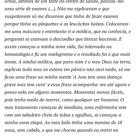
urina, através de um teste no centro de saúde, passou-me
uma série de exames (...). Não me explicaram o que
suspeitavam só me disseram que tinha de fazer exames
porque tinha as plaquetas a os leucócitos baixos. Colocaram-
me uma máscara e entretanto vi a médica, que eu conhecia, e
perguntei se estavam a desconfiar que tivesse leucemia. E
assim começou a minha nova vida, fui internada na
hematologia e fiz um mielograma e o resultado foi o que mais
temia. A minha médica, que para mim é o meu Deus na terra,
explicou tudo mas eu estava em pânico não ouvi nada, só me
ficou uma frase na minha mente "A Ana tem uma doença
grave mas tem cura" e essa frase acompanha-me até agora e
penso nela em alguns momentos. Momentos menos fáceis,
pois tenho medo de morrer, como qualquer ser humano. O
meu tratamento começou de imediato, uma enfermeira veio
com um tabuleiro cheio de tubos e agulhas, ai começou a
minha nova etapa. Ao meu lado tinha uma menina de 18
anos, sem cabelo, o que me chocou quando eu entrei no