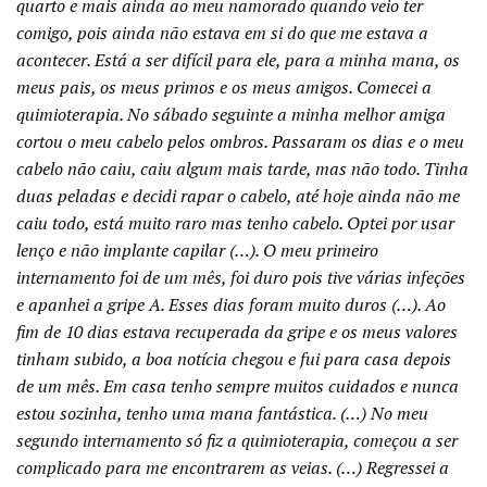
quarto e mais ainda ao meu namorado quando veio ter
comigo, pois ainda não estava em si do que me estava a
acontecer. Está a ser difícil para ele, para a minha mana, os
meus pais, os meus primos e os meus amigos. Comecei a
quimioterapia. No sábado seguinte a minha melhor amiga
cortou o meu cabelo pelos ombros. Passaram os dias e o meu
cabelo não caiu, caiu algum mais tarde, mas não todo. Tinha
duas peladas e decidi rapar o cabelo, até hoje ainda não me
caiu todo, está muito raro mas tenho cabelo. Optei por usar
lenço e não implante capilar (…). O meu primeiro
internamento foi de um mês, foi duro pois tive várias infeções
e apanhei a gripe A. Esses dias foram muito duros (…). Ao
fim de 10 dias estava recuperada da gripe e os meus valores
tinham subido, a boa notícia chegou e fui para casa depois
de um mês. Em casa tenho sempre muitos cuidados e nunca
estou sozinha, tenho uma mana fantástica. (…) No meu
segundo internamento só fiz a quimioterapia, começou a ser
complicado para me encontrarem as veias. (…) Regressei a