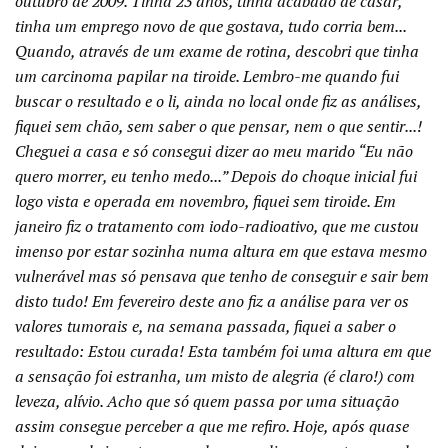
outubro de 2009. Tinha 23 anos, tinha acabado de casar,
tinha um emprego novo de que gostava, tudo corria bem...
Quando, através de um exame de rotina, descobri que tinha
um carcinoma papilar na tiroide. Lembro-me quando fui
buscar o resultado e o li, ainda no local onde fiz as análises,
fiquei sem chão, sem saber o que pensar, nem o que sentir...!
Cheguei a casa e só consegui dizer ao meu marido “Eu não
quero morrer, eu tenho medo...” Depois do choque inicial fui
logo vista e operada em novembro, fiquei sem tiroide. Em
janeiro fiz o tratamento com iodo-radioativo, que me custou
imenso por estar sozinha numa altura em que estava mesmo
vulnerável mas só pensava que tenho de conseguir e sair bem
disto tudo! Em fevereiro deste ano fiz a análise para ver os
valores tumorais e, na semana passada, fiquei a saber o
resultado: Estou curada! Esta também foi uma altura em que
a sensação foi estranha, um misto de alegria (é claro!) com
leveza, alívio. Acho que só quem passa por uma situação
assim consegue perceber a que me refiro. Hoje, após quase