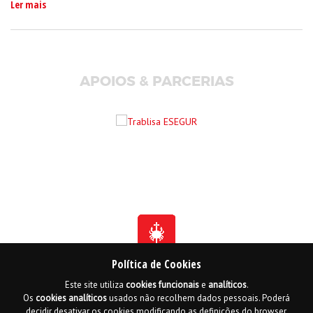
Ler mais
APOIOS & PARCERIAS
Política de Cookies
Este site utiliza
cookies
funcionais
e
analíticos
.
Fundada em 1941
Os
cookies
analíticos
usados não recolhem dados pessoais. Poderá
Membro Honorário da Ordem de Benemerência - 1966
Membro Honorário da Ordem de Cristo - 2006
decidir desativar os cookies modificando as definições do browser.