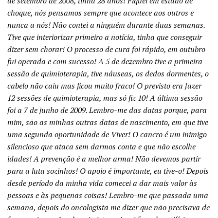
de setembro de 2008, tinha 28 anos! Fiquei em estado de
choque, nós pensamos sempre que acontece aos outros e
nunca a nós! Não contei a ninguém durante duas semanas.
Tive que interiorizar primeiro a notícia, tinha que conseguir
dizer sem chorar! O processo de cura foi rápido, em outubro
fui operada e com sucesso! A 5 de dezembro tive a primeira
sessão de quimioterapia, tive náuseas, os dedos dormentes, o
cabelo não caiu mas ficou muito fraco! O previsto era fazer
12 sessões de quimioterapia, mas só fiz 10! A última sessão
foi a 7 de junho de 2009. Lembro-me das datas porque, para
mim, são as minhas outras datas de nascimento, em que tive
uma segunda oportunidade de Viver! O cancro é um inimigo
silencioso que ataca sem darmos conta e que não escolhe
idades! A prevenção é a melhor arma! Não devemos partir
para a luta sozinhos! O apoio é importante, eu tive-o! Depois
desde período da minha vida comecei a dar mais valor às
pessoas e às pequenas coisas! Lembro-me que passada uma
semana, depois do oncologista me dizer que não precisava de