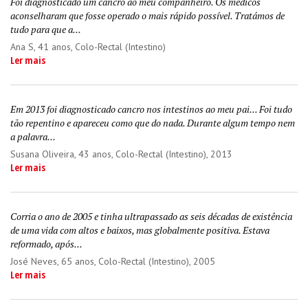
Foi diagnosticado um cancro ao meu companheiro. Os médicos
aconselharam que fosse operado o mais rápido possível. Tratámos de
tudo para que a...
Ana S
, 41 anos, Colo-Rectal (Intestino)
Ler mais
Em 2013 foi diagnosticado cancro nos intestinos ao meu pai... Foi tudo
tão repentino e apareceu como que do nada. Durante algum tempo nem
a palavra...
Susana Oliveira
, 43 anos, Colo-Rectal (Intestino), 2013
Ler mais
Corria o ano de 2005 e tinha ultrapassado as seis décadas de existência
de uma vida com altos e baixos, mas globalmente positiva. Estava
reformado, após...
José Neves
, 65 anos, Colo-Rectal (Intestino), 2005
Ler mais