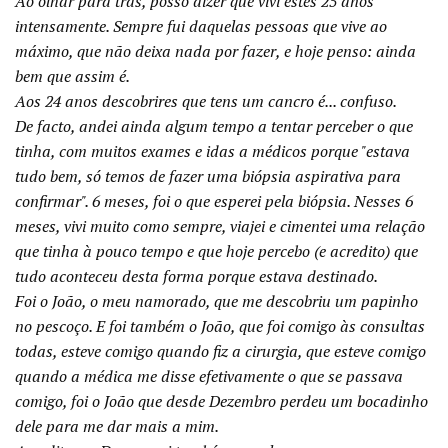
Ao olhar para trás, posso dizer que vivi estes 25 anos
intensamente. Sempre fui daquelas pessoas que vive ao
máximo, que não deixa nada por fazer, e hoje penso: ainda
bem que assim é.
Aos 24 anos descobrires que tens um cancro é... confuso.
De facto, andei ainda algum tempo a tentar perceber o que
tinha, com muitos exames e idas a médicos porque "estava
tudo bem, só temos de fazer uma biópsia aspirativa para
confirmar". 6 meses, foi o que esperei pela biópsia. Nesses 6
meses, vivi muito como sempre, viajei e cimentei uma relação
que tinha à pouco tempo e que hoje percebo (e acredito) que
tudo aconteceu desta forma porque estava destinado.
Foi o João, o meu namorado, que me descobriu um papinho
no pescoço. E foi também o João, que foi comigo às consultas
todas, esteve comigo quando fiz a cirurgia, que esteve comigo
quando a médica me disse efetivamente o que se passava
comigo, foi o João que desde Dezembro perdeu um bocadinho
dele para me dar mais a mim.