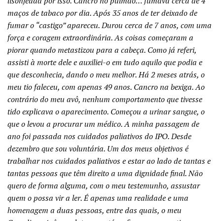
lisonjeada por isso. Cancro no pulmão… fumava cerca de 4
maços de tabaco por dia. Após 35 anos de ter deixado de
fumar o “castigo” apareceu. Durou cerca de 7 anos, com uma
força e coragem extraordinária. As coisas começaram a
piorar quando metastizou para a cabeça. Como já referi,
assisti à morte dele e auxiliei-o em tudo aquilo que podia e
que desconhecia, dando o meu melhor. Há 2 meses atrás, o
meu tio faleceu, com apenas 49 anos. Cancro na bexiga. Ao
contrário do meu avô, nenhum comportamento que tivesse
tido explicava o aparecimento. Começou a urinar sangue, o
que o levou a procurar um médico. A minha passagem de
ano foi passada nos cuidados paliativos do IPO. Desde
dezembro que sou voluntária. Um dos meus objetivos é
trabalhar nos cuidados paliativos e estar ao lado de tantas e
tantas pessoas que têm direito a uma dignidade final. Não
quero de forma alguma, com o meu testemunho, assustar
quem o possa vir a ler. É apenas uma realidade e uma
homenagem a duas pessoas, entre das quais, o meu