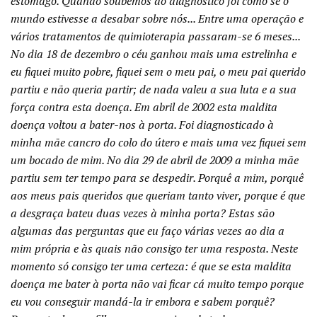
estômago. Quando soubemos do diagnóstico foi como se o
mundo estivesse a desabar sobre nós... Entre uma operação e
vários tratamentos de quimioterapia passaram-se 6 meses...
No dia 18 de dezembro o céu ganhou mais uma estrelinha e
eu fiquei muito pobre, fiquei sem o meu pai, o meu pai querido
partiu e não queria partir; de nada valeu a sua luta e a sua
força contra esta doença. Em abril de 2002 esta maldita
doença voltou a bater-nos à porta. Foi diagnosticado à
minha mãe cancro do colo do útero e mais uma vez fiquei sem
um bocado de mim. No dia 29 de abril de 2009 a minha mãe
partiu sem ter tempo para se despedir. Porquê a mim, porquê
aos meus pais queridos que queriam tanto viver, porque é que
a desgraça bateu duas vezes à minha porta? Estas são
algumas das perguntas que eu faço várias vezes ao dia a
mim própria e às quais não consigo ter uma resposta. Neste
momento só consigo ter uma certeza: é que se esta maldita
doença me bater à porta não vai ficar cá muito tempo porque
eu vou conseguir mandá-la ir embora e sabem porquê?