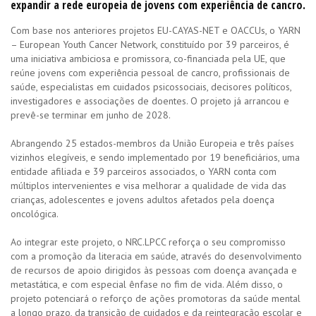
expandir a rede europeia de jovens com experiência de cancro.
Com base nos anteriores projetos EU-CAYAS-NET e OACCUs, o YARN
– European Youth Cancer Network, constituído por 39 parceiros, é
uma iniciativa ambiciosa e promissora, co-financiada pela UE, que
reúne jovens com experiência pessoal de cancro, profissionais de
saúde, especialistas em cuidados psicossociais, decisores políticos,
investigadores e associações de doentes. O projeto já arrancou e
prevê-se terminar em junho de 2028.
Abrangendo 25 estados-membros da União Europeia e três países
vizinhos elegíveis, e sendo implementado por 19 beneficiários, uma
entidade afiliada e 39 parceiros associados, o YARN conta com
múltiplos intervenientes e visa melhorar a qualidade de vida das
crianças, adolescentes e jovens adultos afetados pela doença
oncológica.
Ao integrar este projeto, o NRC.LPCC reforça o seu compromisso
com a promoção da literacia em saúde, através do desenvolvimento
de recursos de apoio dirigidos às pessoas com doença avançada e
metastática, e com especial ênfase no fim de vida. Além disso, o
projeto potenciará o reforço de ações promotoras da saúde mental
a longo prazo, da transição de cuidados e da reintegração escolar e