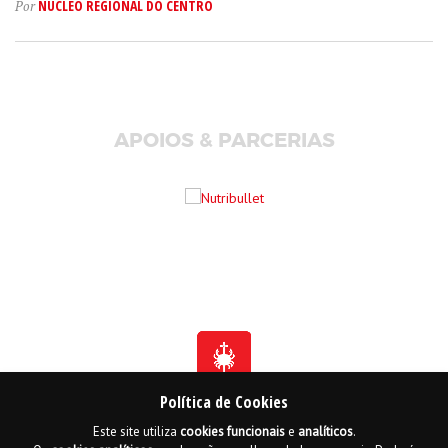
NÚCLEO REGIONAL DO CENTRO
Por
APOIOS & PARCERIAS
Política de Cookies
Este site utiliza
cookies
funcionais
e
analíticos
.
Fundada em 1941