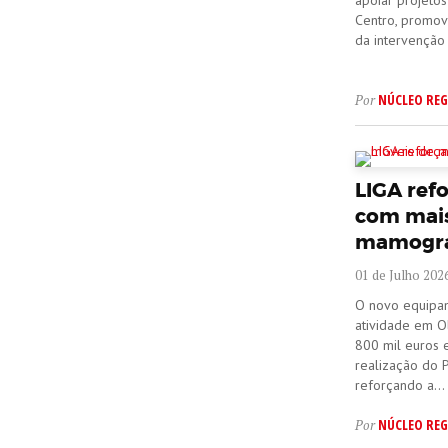
apoiar projeto
Centro, promov
da intervenção 
NÚCLEO REG
Por
LIGA ref
com mais
mamograf
01 de Julho 202
O novo equipam
atividade em O
800 mil euros 
realização do 
reforçando a...
NÚCLEO REG
Por