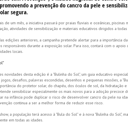
promovendo a prevenção do cancro da pele e sensibili
olar segura.
s de um mês, a iniciativa passará por praias fluviais e oceânicas, piscina
ção, atividades de sensibilização e materiais educativos dirigidos a todas
as edições anteriores, a campanha pretende alertar para a importância 
 responsáveis durante a exposição solar. Para isso, contará com o apoio 
idades locais.
ol”
 novidades desta edição é a "Bulinha do Sol", um guia educativo especialm
e jogos, desafios, palavras escondidas, desenhos e pequenas missões, a "Bu
portância do protetor solar, do chapéu, dos óculos de sol, da hidratação 
tende sensibilizar especialmente os mais novos para a adoção precoce 
r na infância pode duplicar o risco de desenvolver cancro da pele na ida
venção continua a ser a melhor forma de reduzir esse risco.
how, a população terá acesso à "Bula do Sol" e à nova "Bulinha do Sol",
iente em todas as idades.