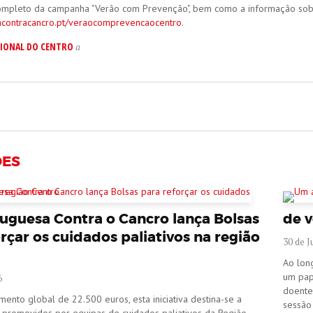
ompleto da campanha "Verão com Prevenção", bem como a informação sobre
gacontracancro.pt/veraocomprevencaocentro
.
IONAL DO CENTRO
a
ÕES
tuguesa Contra o Cancro lança Bolsas
de v
rçar os cuidados paliativos na região
30 de 
Ao lon
um pap
6
doente
ento global de 22.500 euros, esta iniciativa destina-se a
sessão