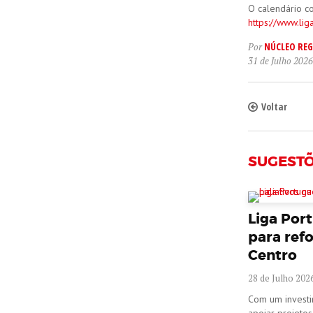
O calendário c
https://www.li
NÚCLEO REG
Por
31 de Julho 2026
Voltar
SUGEST
Liga Por
para refo
Centro
28 de Julho 202
Com um investim