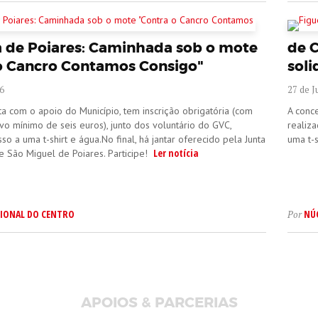
a de Poiares: Caminhada sob o mote
de 
o Cancro Contamos Consigo"
soli
6
27 de 
ta com o apoio do Município, tem inscrição obrigatória (com
A conc
vo mínimo de seis euros), junto dos voluntário do GVC,
realiz
so a uma t-shirt e água.No final, há jantar oferecido pela Junta
uma t-s
Ler notícia
e São Miguel de Poiares. Participe!
IONAL DO CENTRO
NÚ
Por
APOIOS & PARCERIAS