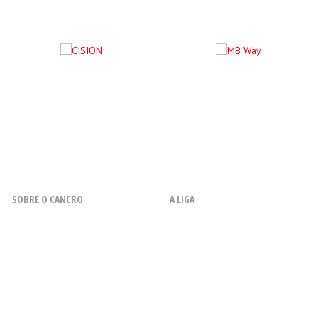
SOBRE O CANCRO
A LIGA
O que é o Cancro
Resenha Histórica
Fatores de Risco
Missão, Objetivos, Princípios e
Valores
Sintomas
Orgão Sociais
Diagnóstico
Financiamento
Métodos de Tratamento
A Liga em Números
Acompanhamento