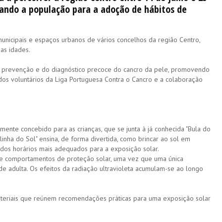
zando a população para a adoção de hábitos de
s municipais e espaços urbanos de vários concelhos da região Centro,
 as idades.
da prevenção e do diagnóstico precoce do cancro da pele, promovendo
dos voluntários da Liga Portuguesa Contra o Cancro e a colaboração
ente concebido para as crianças, que se junta à já conhecida "Bula do
linha do Sol" ensina, de forma divertida, como brincar ao sol em
e dos horários mais adequados para a exposição solar.
de comportamentos de proteção solar, uma vez que uma única
de adulta. Os efeitos da radiação ultravioleta acumulam-se ao longo
 materiais que reúnem recomendações práticas para uma exposição solar