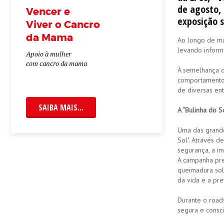
de agosto, 
Vencer e
exposição s
Viver o Cancro
da Mama
Ao longo de mai
levando informa
Apoio à mulher
com cancro da mama
À semelhança d
comportamentos
de diversas ent
SAIBA MAIS...
A “Bulinha do S
Uma das grandes
Sol". Através d
segurança, a im
A campanha pre
queimadura sola
da vida e a pre
Durante o roads
segura e consc