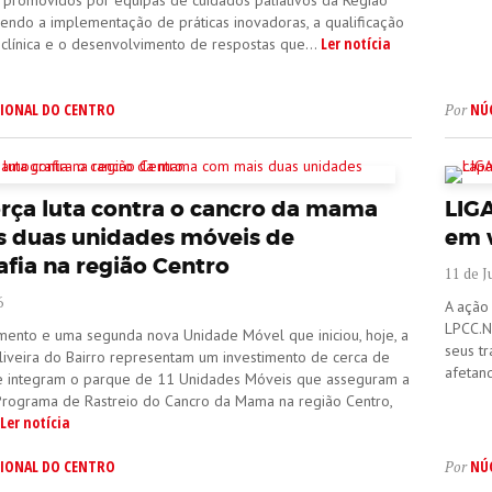
s promovidos por equipas de cuidados paliativos da Região
endo a implementação de práticas inovadoras, a qualificação
Ler notícia
clínica e o desenvolvimento de respostas que...
IONAL DO CENTRO
NÚ
Por
orça luta contra o cancro da mama
LIG
 duas unidades móveis de
em 
ia na região Centro
11 de J
6
A ação
LPCC.NR
ento e uma segunda nova Unidade Móvel que iniciou, hoje, a
seus t
liveira do Bairro representam um investimento de cerca de
afetand
e integram o parque de 11 Unidades Móveis que asseguram a
Programa de Rastreio do Cancro da Mama na região Centro,
Ler notícia
IONAL DO CENTRO
NÚ
Por