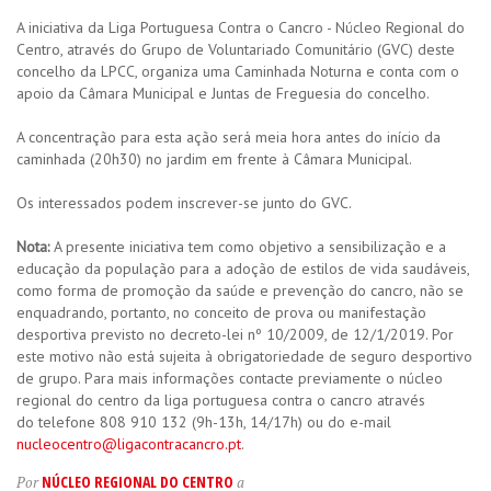
A iniciativa da Liga Portuguesa Contra o Cancro - Núcleo Regional do
Centro, através do Grupo de Voluntariado Comunitário (GVC) deste
concelho da LPCC, organiza uma Caminhada Noturna e conta com o
apoio da Câmara Municipal e Juntas de Freguesia do concelho.
A concentração para esta ação será meia hora antes do início da
caminhada (20h30) no jardim em frente à Câmara Municipal.
Os interessados podem inscrever-se junto do GVC.
Nota:
A presente iniciativa tem como objetivo a sensibilização e a
educação da população para a adoção de estilos de vida saudáveis,
como forma de promoção da saúde e prevenção do cancro, não se
enquadrando, portanto, no conceito de prova ou manifestação
desportiva previsto no decreto-lei nº 10/2009, de 12/1/2019. Por
este motivo não está sujeita à obrigatoriedade de seguro desportivo
de grupo. Para mais informações contacte previamente o núcleo
regional do centro da liga portuguesa contra o cancro através
do telefone 808 910 132 (9h-13h, 14/17h) ou do e-mail
nucleocentro@ligacontracancro.pt
.
NÚCLEO REGIONAL DO CENTRO
Por
a