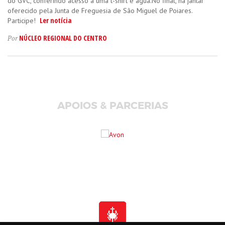
do GVC, conferindo acesso a uma t-shirt e água.No final, há jantar
oferecido pela Junta de Freguesia de São Miguel de Poiares.
Ler notícia
Participe!
NÚCLEO REGIONAL DO CENTRO
Por
APOIOS & PARCERIAS