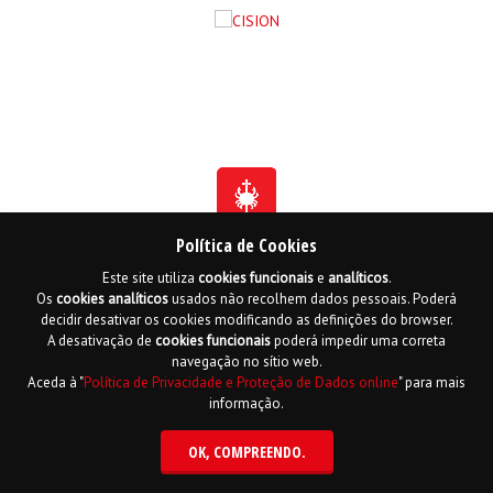
Política de Cookies
Este site utiliza
cookies
funcionais
e
analíticos
.
Fundada em 1941
Os
cookies
analíticos
usados não recolhem dados pessoais. Poderá
Membro Honorário da Ordem de Benemerência - 1966
Membro Honorário da Ordem de Cristo - 2006
decidir desativar os cookies modificando as definições do browser.
Ordem do Infante D. Henrique - 2016
A desativação de
cookies
funcionais
poderá impedir uma correta
navegação no sítio web.
Contactos
Livro de reclamações online
Mapa do Site
Aceda à "
Política de Privacidade e Proteção de Dados online
" para mais
Política de Privacidade e Proteção de Dados
English
informação.
Copyright LPCC 2015 Desenvolvido por
Hi INTERACTIVE
| Serviço de alojamento
por
PTisp
OK
, COMPREENDO.